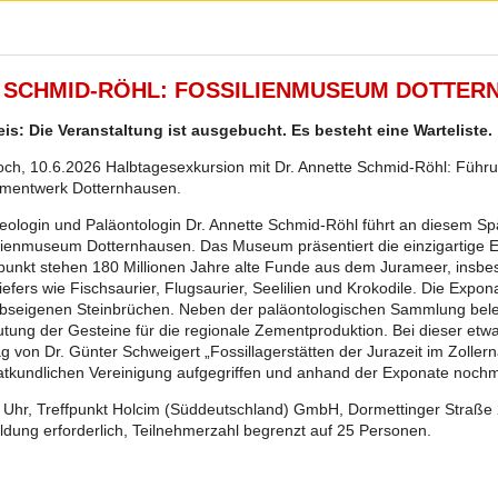
. SCHMID-RÖHL: FOSSILIENMUSEUM DOTTER
is: Die Veranstaltung ist ausgebucht. Es besteht eine Warteliste.
och, 10.6.2026 Halbtagesexkursion mit Dr. Annette Schmid-Röhl: Füh
mentwerk Dotternhausen.
eologin und Paläontologin Dr. Annette Schmid-Röhl führt an diesem S
lienmuseum Dotternhausen. Das Museum präsentiert die einzigartige E
lpunkt stehen 180 Millionen Jahre alte Funde aus dem Jurameer, insbe
iefers wie Fischsaurier, Flugsaurier, Seelilien und Krokodile. Die Ex
ebseigenen Steinbrüchen. Neben der paläontologischen Sammlung bele
tung der Gesteine für die regionale Zementproduktion. Bei dieser et
ag von Dr. Günter Schweigert „Fossillagerstätten der Jurazeit im Zoller
tkundlichen Vereinigung aufgegriffen und anhand der Exponate nochm
 Uhr, Treffpunkt Holcim (Süddeutschland) GmbH, Dormettinger Straße 
dung erforderlich, Teilnehmerzahl begrenzt auf 25 Personen.