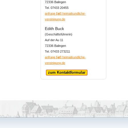
72336 Balingen
Tel. 07433 20455
anfrage
[at]
heimatkundliche-
vereinigung.de
Edith Buck
(Geschäftsführerin)
Auf der Au 11
72336 Balingen
Tel. 07433 273211
anfrage
[at]
heimatkundliche-
vereinigung.de
zum Kontaktformular