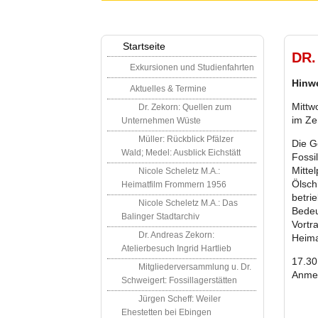
Startseite
DR
Exkursionen und Studienfahrten
Hinwe
Aktuelles & Termine
Mittw
Dr. Zekorn: Quellen zum
im Ze
Unternehmen Wüste
Müller: Rückblick Pfälzer
Die G
Wald; Medel: Ausblick Eichstätt
Fossi
Mitte
Nicole Scheletz M.A.:
Ölsch
Heimatfilm Frommern 1956
betri
Nicole Scheletz M.A.: Das
Bedeu
Balinger Stadtarchiv
Vortr
Dr. Andreas Zekorn:
Heima
Atelierbesuch Ingrid Hartlieb
17.30
Mitgliederversammlung u. Dr.
Anmel
Schweigert: Fossillagerstätten
Jürgen Scheff: Weiler
Ehestetten bei Ebingen