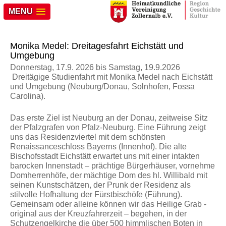
MENU
Monika Medel: Dreitagesfahrt Eichstätt und
Umgebung
Donnerstag, 17.9. 2026 bis Samstag, 19.9.2026
Dreitägige Studienfahrt mit Monika Medel nach Eichstätt
und Umgebung (Neuburg/Donau, Solnhofen, Fossa
Carolina).
Das erste Ziel ist Neuburg an der Donau, zeitweise Sitz
der Pfalzgrafen von Pfalz-Neuburg. Eine Führung zeigt
uns das Residenzviertel mit dem schönsten
Renaissanceschloss Bayerns (Innenhof). Die alte
Bischofsstadt Eichstätt erwartet uns mit einer intakten
barocken Innenstadt – prächtige Bürgerhäuser, vornehme
Domherrenhöfe, der mächtige Dom des hl. Willibald mit
seinen Kunstschätzen, der Prunk der Residenz als
stilvolle Hofhaltung der Fürstbischöfe (Führung).
Gemeinsam oder alleine können wir das Heilige Grab -
original aus der Kreuzfahrerzeit – begehen, in der
Schutzengelkirche die über 500 himmlischen Boten in