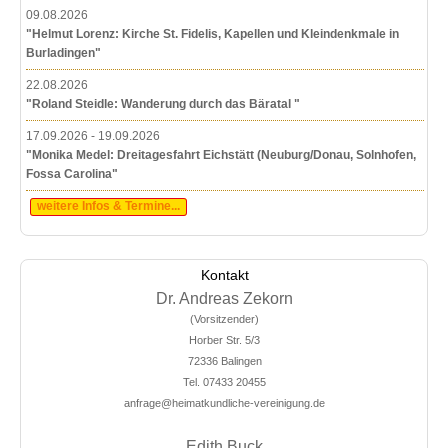
09.08.2026
"Helmut Lorenz: Kirche St. Fidelis, Kapellen und Kleindenkmale in
Burladingen"
22.08.2026
"Roland Steidle: Wanderung durch das Bäratal "
17.09.2026 - 19.09.2026
"Monika Medel: Dreitagesfahrt Eichstätt (Neuburg/Donau, Solnhofen,
Fossa Carolina"
weitere Infos & Termine...
Kontakt
Dr. Andreas Zekorn
(Vorsitzender)
Horber Str. 5/3
72336 Balingen
Tel. 07433 20455
anfrage@heimatkundliche-vereinigung.de
Edith Buck