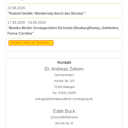
22.08.2026
"Roland Steidle: Wanderung durch das Bäratal "
17.09.2026 - 19.09.2026
"Monika Medel: Dreitagesfahrt Eichstätt (Neuburg/Donau, Solnhofen,
Fossa Carolina"
weitere Infos & Termine...
Kontakt
Dr. Andreas Zekorn
(Vorsitzender)
Horber Str. 5/3
72336 Balingen
Tel. 07433 20455
anfrage@heimatkundliche-vereinigung.de
Edith Buck
(Geschäftsführerin)
Auf der Au 11