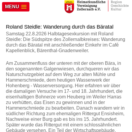
MENU
Roland Steidle: Wanderung durch das Bäratal
Samstag 22.8.2026 Halbtagesexkursion mit Roland
Steidle: Die Südspitze des Zollernalbkreises: Wanderung
durch das Bäratal mit anschließender Einkehr im Café
Kapellenblick, Bärenthal-Gnadenweiler.
Am Zusammenfluss der unteren mit der oberen Bära, in
den sogenannten Galgenwiesen, durchqueren wir das
Naturschutzgebiet auf dem Weg zur alten Mühle und
Hammerschmiede, dem heutigen Wasserwerk der
Hohenberg - Wasserversorgung. Hier erfahren wir über
die damaligen Versuche im 17- und 18. Jahrhundert, die
eisenhaltigen Bohnerze vom Heuberg im Weiler Harras
zu verhütten, das Eisen zu gewinnen und in der
Hammerschmiede zu bearbeiten. Danach wandern wir in
südlicher Richtung zum ehemaligen Rittergut Ensisheim,
Nachweise einer Burg gab es bis ins 15. Jahrhundert.
Später wurde das Rittergut mit einem schlossähnlichen
Gebäude versehen. Ein Teil der Wirtschaftsgebäude,