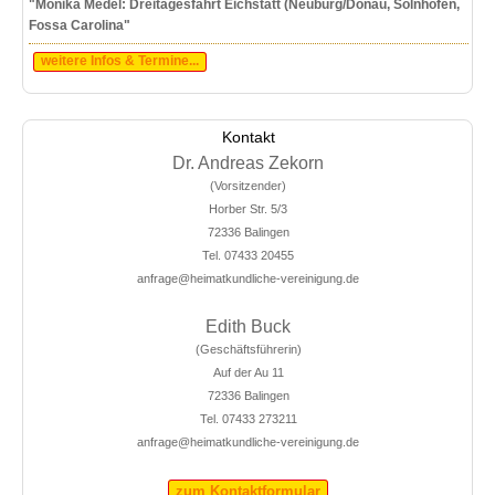
"Monika Medel: Dreitagesfahrt Eichstätt (Neuburg/Donau, Solnhofen,
Fossa Carolina"
weitere Infos & Termine...
Kontakt
Dr. Andreas Zekorn
(Vorsitzender)
Horber Str. 5/3
72336 Balingen
Tel. 07433 20455
anfrage@heimatkundliche-vereinigung.de
Edith Buck
(Geschäftsführerin)
Auf der Au 11
72336 Balingen
Tel. 07433 273211
anfrage@heimatkundliche-vereinigung.de
zum Kontaktformular