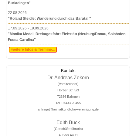
Burladingen"
22.08.2026
"Roland Steidle: Wanderung durch das Bäratal "
17.09.2026 - 19.09.2026
"Monika Medel: Dreitagesfahrt Eichstätt (Neuburg/Donau, Solnhofen,
Fossa Carolina"
weitere Infos & Termine...
Kontakt
Dr. Andreas Zekorn
(Vorsitzender)
Horber Str. 5/3
72336 Balingen
Tel. 07433 20455
anfrage@heimatkundliche-vereinigung.de
Edith Buck
(Geschäftsführerin)
Auf der Au 11