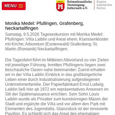
MENU
Monika Medel: Pfullingen, Grafenberg,
Neckartailfingen
Samstag, 9.5.2026 Tagesexkursion mit Monika Medel:
Pfullingen: Villa Laiblin und Areal ehem. Klarissenkloster
mit Kirche; Arboretum (Exotenwald) Grafenberg; St.
Martin (Romanik) Neckartailfingen.
Die Tagesfahrt führt im Mittleren Albvorland zu vier Zielen
mit jeweiliger Führung. Inmitten Pfullingens liegen zwei
beschauliche Oasen nahe beieinander: Zuerst erhalten
wir in der Villa Laiblin Einblick in das großbürgerliche
Leben einer durch Industrialisierung aufgestiegenen
Unternehmerfamilie. Der Papierfabrikant Ernst Ludwig
Laiblin ließ hier ab 1872 ein repräsentatives Anwesen im
Stil der Spätrenaissance errichten. Sein Sohn Louis
Laiblin wurde als Privatier zum kunstsinnigen Mäzen der
Stadt und ergänzte die Villa und vor allem den Park mit
Elementen des Jugendstils. Glanzstück ist der renovierte
Pavillon. Es schließt sich das Areal des ehemaligen