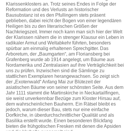
Klarissenklosters an. Trotz seines Endes in Folge der
Reformation und des Verlusts an historischer
Bausubstanz ist es den Pfullingern stets präsent
geblieben, dabei reicht der Bogen von einer legendären
Heiligen bis zu den literarischen Größen der
Nachkriegszeit. Immer noch kann man sich hier der Welt
der Klarissen nähern die in strenger Klausur ein Leben in
radikaler Armut und Weltabkehr führten, besonders
spürbar am einmalig erhaltenen Sprechgitter. Das
Arboretum, der „Baumgarten“, am Floriansberg bei
Grafenberg wurde ab 1914 angelegt, um Bäume aus
Nordamerika und Zentralasien auf ihre Verträglichkeit bei
uns zu prüfen. Inzwischen sind die Sämlinge zu
stattlichen Exemplaren herangewachsen. So zeigt sich
der „Exotenwald“ Anfang Mai zur Blütezeit der
asiatischen Bäume von seiner schönsten Seite. Aus dem
Jahr 1111 stammt die Martinskirche in Neckartailfingen,
sie weist unverkennbar Bezüge zum Kloster Hirsau auf,
dem wahrscheinlichen Bauherrn. Ein Rätsel bleibt es
jedoch, warum dieser Bau, stets nur eine einfache
Dorfkirche, in überdurchschnittlicher Qualität und als
Basilika erstellt wurde. Einen besonderen Blickfang
bieten die frühgotischen Fresken mit denen die Apsiden