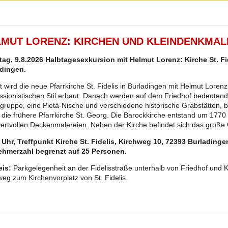
MUT LORENZ: KIRCHEN UND KLEINDENKMAL
ag, 9.8.2026 Halbtagesexkursion mit Helmut Lorenz: Kirche St. Fi
dingen.
t wird die neue Pfarrkirche St. Fidelis in Burladingen mit Helmut Lore
ssionistischen Stil erbaut. Danach werden auf dem Friedhof bedeutend
gruppe, eine Pietà-Nische und verschiedene historische Grabstätten, b
 die frühere Pfarrkirche St. Georg. Die Barockkirche entstand um 1770 
ertvollen Deckenmalereien. Neben der Kirche befindet sich das große
 Uhr, Treffpunkt Kirche St. Fidelis, Kirchweg 10, 72393 Burladinge
ehmerzahl begrenzt auf 25 Personen.
is:
Parkgelegenheit an der Fidelisstraße unterhalb von Friedhof und Ki
weg zum Kirchenvorplatz von St. Fidelis.