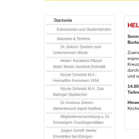
Startseite
HEL
Exkursionen und Studienfahrten
Sonnt
Aktuelles & Termine
Burla
Dr. Zekorn: Quellen zum
Zuers
Unternehmen Wüste
expre
Müller: Rückblick Pfälzer
Kreuz
Wald; Medel: Ausblick Eichstätt
durch
Nicole Scheletz M.A.:
und w
Heimatfilm Frommern 1956
14.00
Nicole Scheletz M.A.: Das
Teiln
Balinger Stadtarchiv
Hinwe
Dr. Andreas Zekorn:
Kirch
Atelierbesuch Ingrid Hartlieb
Mitgliederversammlung u. Dr.
Schweigert: Fossillagerstätten
Jürgen Scheff: Weiler
Ehestetten bei Ebingen