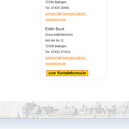
72336 Balingen
Tel. 07433 20455
anfrage
[at]
heimatkundliche-
vereinigung.de
Edith Buck
(Geschäftsführerin)
Auf der Au 11
72336 Balingen
Tel. 07433 273211
anfrage
[at]
heimatkundliche-
vereinigung.de
zum Kontaktformular