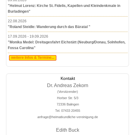
"Helmut Lorenz: Kirche St. Fidelis, Kapellen und Kleindenkmale in
Burladingen"
22.08.2026
"Roland Steidle: Wanderung durch das Bäratal "
17.09.2026 - 19.09.2026
"Monika Medel: Dreitagesfahrt Eichstätt (Neuburg/Donau, Solnhofen,
Fossa Carolina"
weitere Infos & Termine...
Kontakt
Dr. Andreas Zekorn
(Vorsitzender)
Horber Str. 5/3
72336 Balingen
Tel. 07433 20455
anfrage@heimatkundliche-vereinigung.de
Edith Buck