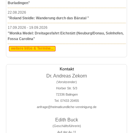
Burladingen"
22.08.2026
"Roland Steidle: Wanderung durch das Bäratal "
17.09.2026 - 19.09.2026
"Monika Medel: Dreitagesfahrt Eichstätt (Neuburg/Donau, Solnhofen,
Fossa Carolina"
weitere Infos & Termine...
Kontakt
Dr. Andreas Zekorn
(Vorsitzender)
Horber Str. 5/3
72336 Balingen
Tel. 07433 20455
anfrage@heimatkundliche-vereinigung.de
Edith Buck
(Geschäftsführerin)
Auf der Au 11