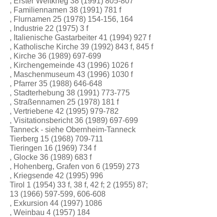
, Erster Weltkrieg 38 (1991) 805-807
, Familiennamen 38 (1991) 781 f
, Flurnamen 25 (1978) 154-156, 164
, Industrie 22 (1975) 3 f
, Italienische Gastarbeiter 41 (1994) 927 f
, Katholische Kirche 39 (1992) 843 f, 845 f
, Kirche 36 (1989) 697-699
, Kirchengemeinde 43 (1996) 1026 f
, Maschenmuseum 43 (1996) 1030 f
, Pfarrer 35 (1988) 646-648
, Stadterhebung 38 (1991) 773-775
, Straßennamen 25 (1978) 181 f
, Vertriebene 42 (1995) 979-782
, Visitationsbericht 36 (1989) 697-699
Tanneck - siehe Obernheim-Tanneck
Tierberg 15 (1968) 709-711
Tieringen 16 (1969) 734 f
, Glocke 36 (1989) 683 f
, Hohenberg, Grafen von 6 (1959) 273
, Kriegsende 42 (1995) 996
Tirol 1 (1954) 33 f, 38 f, 42 f; 2 (1955) 87;
13 (1966) 597-599, 606-608
, Exkursion 44 (1997) 1086
, Weinbau 4 (1957) 184