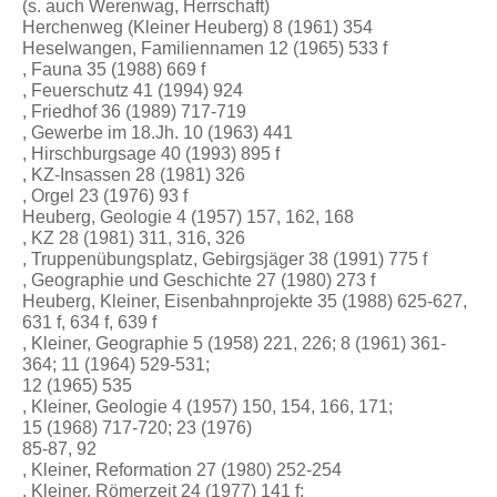
(s. auch Werenwag, Herrschaft)
Herchenweg (Kleiner Heuberg) 8 (1961) 354
Heselwangen, Familiennamen 12 (1965) 533 f
, Fauna 35 (1988) 669 f
, Feuerschutz 41 (1994) 924
, Friedhof 36 (1989) 717-719
, Gewerbe im 18.Jh. 10 (1963) 441
, Hirschburgsage 40 (1993) 895 f
, KZ-Insassen 28 (1981) 326
, Orgel 23 (1976) 93 f
Heuberg, Geologie 4 (1957) 157, 162, 168
, KZ 28 (1981) 311, 316, 326
, Truppenübungsplatz, Gebirgsjäger 38 (1991) 775 f
, Geographie und Geschichte 27 (1980) 273 f
Heuberg, Kleiner, Eisenbahnprojekte 35 (1988) 625-627,
631 f, 634 f, 639 f
, Kleiner, Geographie 5 (1958) 221, 226; 8 (1961) 361-
364; 11 (1964) 529-531;
12 (1965) 535
, Kleiner, Geologie 4 (1957) 150, 154, 166, 171;
15 (1968) 717-720; 23 (1976)
85-87, 92
, Kleiner, Reformation 27 (1980) 252-254
, Kleiner, Römerzeit 24 (1977) 141 f;