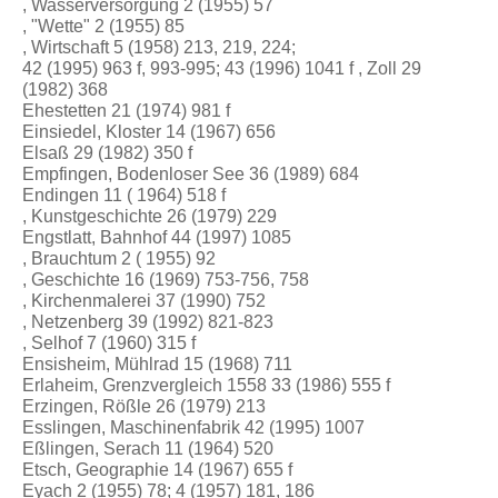
, Wasserversorgung 2 (1955) 57
, "Wette" 2 (1955) 85
, Wirtschaft 5 (1958) 213, 219, 224;
42 (1995) 963 f, 993-995; 43 (1996) 1041 f , Zoll 29
(1982) 368
Ehestetten 21 (1974) 981 f
Einsiedel, Kloster 14 (1967) 656
Elsaß 29 (1982) 350 f
Empfingen, Bodenloser See 36 (1989) 684
Endingen 11 ( 1964) 518 f
, Kunstgeschichte 26 (1979) 229
Engstlatt, Bahnhof 44 (1997) 1085
, Brauchtum 2 ( 1955) 92
, Geschichte 16 (1969) 753-756, 758
, Kirchenmalerei 37 (1990) 752
, Netzenberg 39 (1992) 821-823
, Selhof 7 (1960) 315 f
Ensisheim, Mühlrad 15 (1968) 711
Erlaheim, Grenzvergleich 1558 33 (1986) 555 f
Erzingen, Rößle 26 (1979) 213
Esslingen, Maschinenfabrik 42 (1995) 1007
Eßlingen, Serach 11 (1964) 520
Etsch, Geographie 14 (1967) 655 f
Eyach 2 (1955) 78; 4 (1957) 181, 186