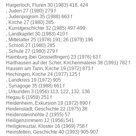
Haigerloch, Fluren 30 (1983) 418, 424
, Juden 27 (1980) 279 f
, Judenpogrom 35 (1988) 663 f
, Kirche 27 (1980) 285
, Kunstgeschichte 32 (1985) 497-499
, Landkapitel 30 (1983) 410 f
, Mittelalter 25 (1978) 191; 26 (1979) 196
, Schloß 27 (1980) 285
, Schule 27 (1980) 279 f
Haimburg (bei Grosselfingen) 23 (1976) 63 f
Harthausen auf der Scher, Kirchenmalerei 38 (1991) 782 f
Hausen am Tann, Kirche 19 (1972) 873 f
Hechingen, Kirche 24 (1977) 125 f
, Landkreis 19 (1972) 905
, Synagoge 35 (1988) 661 f
, Urkunden 3 (1956) 113, 122, 132, 136
Hegau 6 (1959) 251 f
Heidenheim, Exkursion 19 (1972) 890 f
Heidenstadt, Geschichte 22 (1975) 38
Heidensteinhöhle 2 (1955) 57
Heiligenzimmern 12 (1956) 541
Heiligkreuztal, Kloster 16 (1969) 758 f
Heinstetten, Geschichte 40 (1993) 905-907