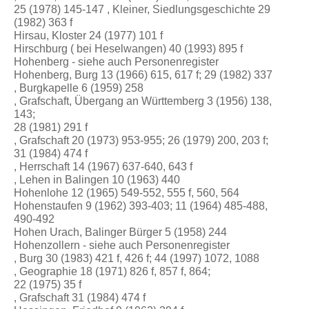
25 (1978) 145-147 , Kleiner, Siedlungsgeschichte 29
(1982) 363 f
Hirsau, Kloster 24 (1977) 101 f
Hirschburg ( bei Heselwangen) 40 (1993) 895 f
Hohenberg - siehe auch Personenregister
Hohenberg, Burg 13 (1966) 615, 617 f; 29 (1982) 337
, Burgkapelle 6 (1959) 258
, Grafschaft, Übergang an Württemberg 3 (1956) 138,
143;
28 (1981) 291 f
, Grafschaft 20 (1973) 953-955; 26 (1979) 200, 203 f;
31 (1984) 474 f
, Herrschaft 14 (1967) 637-640, 643 f
, Lehen in Balingen 10 (1963) 440
Hohenlohe 12 (1965) 549-552, 555 f, 560, 564
Hohenstaufen 9 (1962) 393-403; 11 (1964) 485-488,
490-492
Hohen Urach, Balinger Bürger 5 (1958) 244
Hohenzollern - siehe auch Personenregister
, Burg 30 (1983) 421 f, 426 f; 44 (1997) 1072, 1088
, Geographie 18 (1971) 826 f, 857 f, 864;
22 (1975) 35 f
, Grafschaft 31 (1984) 474 f