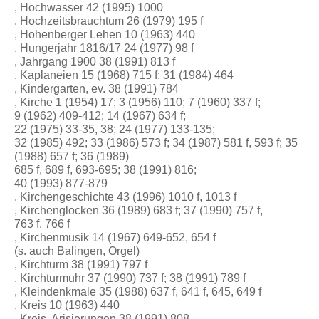
, Hochwasser 42 (1995) 1000
, Hochzeitsbrauchtum 26 (1979) 195 f
, Hohenberger Lehen 10 (1963) 440
, Hungerjahr 1816/17 24 (1977) 98 f
, Jahrgang 1900 38 (1991) 813 f
, Kaplaneien 15 (1968) 715 f; 31 (1984) 464
, Kindergarten, ev. 38 (1991) 784
, Kirche 1 (1954) 17; 3 (1956) 110; 7 (1960) 337 f;
9 (1962) 409-412; 14 (1967) 634 f;
22 (1975) 33-35, 38; 24 (1977) 133-135;
32 (1985) 492; 33 (1986) 573 f; 34 (1987) 581 f, 593 f; 35
(1988) 657 f; 36 (1989)
685 f, 689 f, 693-695; 38 (1991) 816;
40 (1993) 877-879
, Kirchengeschichte 43 (1996) 1010 f, 1013 f
, Kirchenglocken 36 (1989) 683 f; 37 (1990) 757 f,
763 f, 766 f
, Kirchenmusik 14 (1967) 649-652, 654 f
(s. auch Balingen, Orgel)
, Kirchturm 38 (1991) 797 f
, Kirchturmuhr 37 (1990) 737 f; 38 (1991) 789 f
, Kleindenkmale 35 (1988) 637 f, 641 f, 645, 649 f
, Kreis 10 (1963) 440
, Kreis, Arisierungen 38 (1991) 808