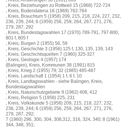
, Kreis, Beziehungen zu Rottweil 15 (1968) 722-724
, Kreis, Bodendatena 16 (1969) 762-764
, Kreis, Brauchtum 5 (1958) 209, 215, 218, 224, 227, 232,
236, 239, 244; 6 (1959) 256, 259, 264, 267, 271, 276,
279, 287, 292
, Kreis, Bundestagswahlen 17 (1970) 789-791, 797-800,
801 f, 805 f
, Kreis, Burgen 2 (1955) 56, 59
, Kreis, Geschichte 3 (1956) 125 f, 130, 135, 139, 143
, Kreis, Geschichtsquellen 7 (1960) 325-327
, Kreis, Geologie 4 (1957) 174
(Balingen), Kreis, Kommunen 38 (1991) 815
, Kreis, Krieg 2 (1955) 79; 32 (1985) 485-487
, Kreis, Landschaft 1 (1954) 1 f, 6 f, 10
, Kreis, Landtagswahlen - siehe Balingen, Kreis,
Bundestagswahlen
, Kreis, Naturschutzgebiete 9 (1962) 408, 412
, Kreis, Religion 5 (1958) 225, 231
, Kreis, Volkskunde 5 (1958) 209, 215, 218, 227, 232,
236, 239, 244; 6 (1959) 256, 259, 264, 267, 271, 276,
279, 287, 292;
7 (1960) 296, 300, 304, 308,312, 316, 324, 340; 8 (1961)
344, 348, 351;