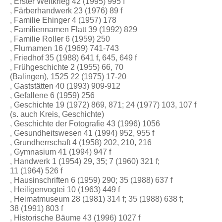
, Erster Weltkrieg 42 (1995) 995 f
, Färberhandwerk 23 (1976) 89 f
, Familie Ehinger 4 (1957) 178
, Familiennamen Flatt 39 (1992) 829
, Familie Roller 6 (1959) 250
, Flurnamen 16 (1969) 741-743
, Friedhof 35 (1988) 641 f, 645, 649 f
, Frühgeschichte 2 (1955) 66, 70
(Balingen), 1525 22 (1975) 17-20
, Gaststätten 40 (1993) 909-912
, Gefallene 6 (1959) 256
, Geschichte 19 (1972) 869, 871; 24 (1977) 103, 107 f
(s. auch Kreis, Geschichte)
, Geschichte der Fotografie 43 (1996) 1056
, Gesundheitswesen 41 (1994) 952, 955 f
, Grundherrschaft 4 (1958) 202, 210, 216
, Gymnasium 41 (1994) 947 f
, Handwerk 1 (1954) 29, 35; 7 (1960) 321 f;
11 (1964) 526 f
, Hausinschriften 6 (1959) 290; 35 (1988) 637 f
, Heiligenvogtei 10 (1963) 449 f
, Heimatmuseum 28 (1981) 314 f; 35 (1988) 638 f;
38 (1991) 803 f
, Historische Bäume 43 (1996) 1027 f