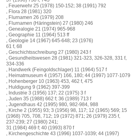
, Feuerwehr 25 (1978) 150-152; 38 (1991) 792
, Flora 28 (1981) 320
, Flurnamen 26 (1979) 208
, Flurnamen (Häringstein) 27 (1980) 246
, Genealogie 21 (1974) 965-968
, Geographie 11 (1964) 513 ff
, Geologie 14 (1967) 645-648; 23 (1976)
61 f, 68
, Geschichtsschreibung 27 (1980) 243 f
, Gesundheitswesen 28 (1981) 321-323, 326-328, 331 f,
334-336
, Handwerk (Feingoldschlager) 11 (1964) 517 f
, Heimatmuseum 4 (1957) 166, 180; 44 (1997) 1077-1079
, Hohenberger 10 (1963) 453, 462 f, 475
, Huldigung 9 (1962) 397-399
, Industrie 3 (1956) 137; 22 (1975) 3 f
, Juden 35 (1988) 662 f; 36 (1989) 713 f
, Jugendhaus 42 (1995) 980, 982-984, 988
, Kirche 2 (1955) 93; 3 (1956) 98, 117; 12 (1965) 569; 15
(1968) 705, 708, 712; 19 (1972) 871; 26 (1979) 235 f,
237-239; 27 (1980) 241;
31 (1984) 469 f; 40 (1993) 870 f
, Kirchengeschichte 43 (1996) 1037-1039; 44 (1997)