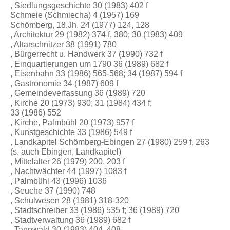
, Siedlungsgeschichte 30 (1983) 402 f
Schmeie (Schmiecha) 4 (1957) 169
Schömberg, 18.Jh. 24 (1977) 124, 128
, Architektur 29 (1982) 374 f, 380; 30 (1983) 409
, Altarschnitzer 38 (1991) 780
, Bürgerrecht u. Handwerk 37 (1990) 732 f
, Einquartierungen um 1790 36 (1989) 682 f
, Eisenbahn 33 (1986) 565-568; 34 (1987) 594 f
, Gastronomie 34 (1987) 609 f
, Gemeindeverfassung 36 (1989) 720
, Kirche 20 (1973) 930; 31 (1984) 434 f;
33 (1986) 552
, Kirche, Palmbühl 20 (1973) 957 f
, Kunstgeschichte 33 (1986) 549 f
, Landkapitel Schömberg-Ebingen 27 (1980) 259 f, 263
(s. auch Ebingen, Landkapitel)
, Mittelalter 26 (1979) 200, 203 f
, Nachtwächter 44 (1997) 1083 f
, Palmbühl 43 (1996) 1036
, Seuche 37 (1990) 748
, Schulwesen 28 (1981) 318-320
, Stadtschreiber 33 (1986) 535 f; 36 (1989) 720
, Stadtverwaltung 36 (1989) 682 f
, Tannwald 30 (1983) 404, 408