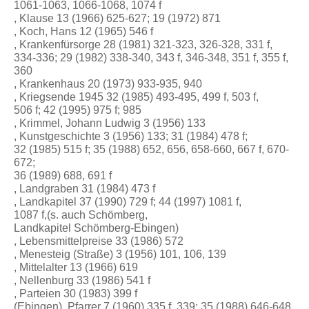
1061-1063, 1066-1068, 1074 f
, Klause 13 (1966) 625-627; 19 (1972) 871
, Koch, Hans 12 (1965) 546 f
, Krankenfürsorge 28 (1981) 321-323, 326-328, 331 f,
334-336; 29 (1982) 338-340, 343 f, 346-348, 351 f, 355 f,
360
, Krankenhaus 20 (1973) 933-935, 940
, Kriegsende 1945 32 (1985) 493-495, 499 f, 503 f,
506 f; 42 (1995) 975 f; 985
, Krimmel, Johann Ludwig 3 (1956) 133
, Kunstgeschichte 3 (1956) 133; 31 (1984) 478 f;
32 (1985) 515 f; 35 (1988) 652, 656, 658-660, 667 f, 670-
672;
36 (1989) 688, 691 f
, Landgraben 31 (1984) 473 f
, Landkapitel 37 (1990) 729 f; 44 (1997) 1081 f,
1087 f,(s. auch Schömberg,
Landkapitel Schömberg-Ebingen)
, Lebensmittelpreise 33 (1986) 572
, Menesteig (Straße) 3 (1956) 101, 106, 139
, Mittelalter 13 (1966) 619
, Nellenburg 33 (1986) 541 f
, Parteien 30 (1983) 399 f
(Ebingen), Pfarrer 7 (1960) 335 f, 339; 35 (1988) 646-648