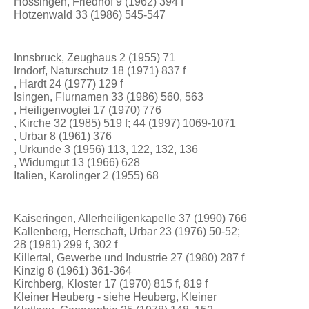
Hossingen, Friedhof 9 (1962) 394 f
Hotzenwald 33 (1986) 545-547
Innsbruck, Zeughaus 2 (1955) 71
Irndorf, Naturschutz 18 (1971) 837 f
, Hardt 24 (1977) 129 f
Isingen, Flurnamen 33 (1986) 560, 563
, Heiligenvogtei 17 (1970) 776
, Kirche 32 (1985) 519 f; 44 (1997) 1069-1071
, Urbar 8 (1961) 376
, Urkunde 3 (1956) 113, 122, 132, 136
, Widumgut 13 (1966) 628
Italien, Karolinger 2 (1955) 68
Kaiseringen, Allerheiligenkapelle 37 (1990) 766
Kallenberg, Herrschaft, Urbar 23 (1976) 50-52;
28 (1981) 299 f, 302 f
Killertal, Gewerbe und Industrie 27 (1980) 287 f
Kinzig 8 (1961) 361-364
Kirchberg, Kloster 17 (1970) 815 f, 819 f
Kleiner Heuberg - siehe Heuberg, Kleiner