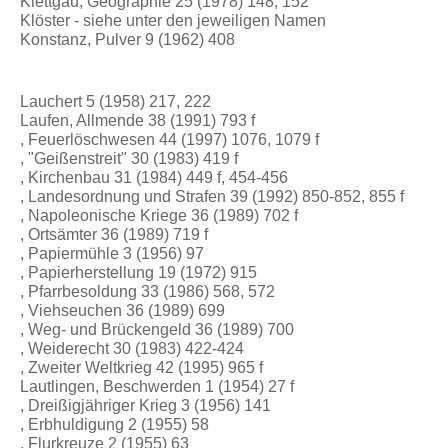
Klettgau, Geographie 25 (1978) 148, 152
Klöster - siehe unter den jeweiligen Namen
Konstanz, Pulver 9 (1962) 408
Lauchert 5 (1958) 217, 222
Laufen, Allmende 38 (1991) 793 f
, Feuerlöschwesen 44 (1997) 1076, 1079 f
, "Geißenstreit" 30 (1983) 419 f
, Kirchenbau 31 (1984) 449 f, 454-456
, Landesordnung und Strafen 39 (1992) 850-852, 855 f
, Napoleonische Kriege 36 (1989) 702 f
, Ortsämter 36 (1989) 719 f
, Papiermühle 3 (1956) 97
, Papierherstellung 19 (1972) 915
, Pfarrbesoldung 33 (1986) 568, 572
, Viehseuchen 36 (1989) 699
, Weg- und Brückengeld 36 (1989) 700
, Weiderecht 30 (1983) 422-424
, Zweiter Weltkrieg 42 (1995) 965 f
Lautlingen, Beschwerden 1 (1954) 27 f
, Dreißigjähriger Krieg 3 (1956) 141
, Erbhuldigung 2 (1955) 58
, Flurkreuze 2 (1955) 63