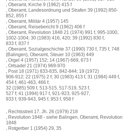
, Oberamt, Kirche 9 (1962) 415 f
, Oberamt, Landesordnung und Strafen 39 (1992) 850-
852, 855 f
, Oberamt, Militär 4 (1957) 145
, Oberamt, Reisebericht 9 (1962) 406 f
, Oberamt, Revolution 1848 21 (1974) 991 f, 995-1000,
1002-1004; 30 (1983) 416, 420; 39 (1992) 830 f,
833 f, 837 f
, Oberamt, Sozialgeschichte 37 (1990) 730 f, 735 f, 748
(Balingen), Oberamt, Steuer 10 (1963) 449
, Orgel 4 (1957) 152; 14 (1967) 669, 673 f
, Ortsadel 21 (1974) 969-970
, Post 18 (1971) 833-835, 842-844; 19 (1972)
906-912; 22 (1975) 2 f; 30 (1983) 413 f, 31 (1984) 449 f,
454 f, 461-463, 466 f;
32 (1985) 509 f, 513-515, 517-519, 523 f,
527 f; 41 (1994) 917 f, 921-923, 925-927,
933 f, 939-943, 945 f, 953 f, 958 f
, Rechtsstreit 17. Jh. 26 (1979) 218
, Revolution 1848 - siehe Balingen, Oberamt, Revolution
1848
, Rotgerber 1 (1954) 29, 35