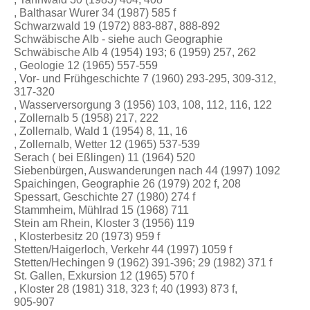
, Balthasar Wurer 34 (1987) 585 f
Schwarzwald 19 (1972) 883-887, 888-892
Schwäbische Alb - siehe auch Geographie
Schwäbische Alb 4 (1954) 193; 6 (1959) 257, 262
, Geologie 12 (1965) 557-559
, Vor- und Frühgeschichte 7 (1960) 293-295, 309-312,
317-320
, Wasserversorgung 3 (1956) 103, 108, 112, 116, 122
, Zollernalb 5 (1958) 217, 222
, Zollernalb, Wald 1 (1954) 8, 11, 16
, Zollernalb, Wetter 12 (1965) 537-539
Serach ( bei Eßlingen) 11 (1964) 520
Siebenbürgen, Auswanderungen nach 44 (1997) 1092
Spaichingen, Geographie 26 (1979) 202 f, 208
Spessart, Geschichte 27 (1980) 274 f
Stammheim, Mühlrad 15 (1968) 711
Stein am Rhein, Kloster 3 (1956) 119
, Klosterbesitz 20 (1973) 959 f
Stetten/Haigerloch, Verkehr 44 (1997) 1059 f
Stetten/Hechingen 9 (1962) 391-396; 29 (1982) 371 f
St. Gallen, Exkursion 12 (1965) 570 f
, Kloster 28 (1981) 318, 323 f; 40 (1993) 873 f,
905-907