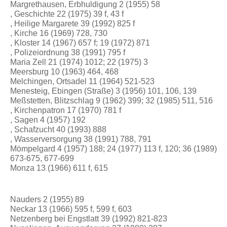
Margrethausen, Erbhuldigung 2 (1955) 58
, Geschichte 22 (1975) 39 f, 43 f
, Heilige Margarete 39 (1992) 825 f
, Kirche 16 (1969) 728, 730
, Kloster 14 (1967) 657 f; 19 (1972) 871
, Polizeiordnung 38 (1991) 795 f
Maria Zell 21 (1974) 1012; 22 (1975) 3
Meersburg 10 (1963) 464, 468
Melchingen, Ortsadel 11 (1964) 521-523
Menesteig, Ebingen (Straße) 3 (1956) 101, 106, 139
Meßstetten, Blitzschlag 9 (1962) 399; 32 (1985) 511, 516
, Kirchenpatron 17 (1970) 781 f
, Sagen 4 (1957) 192
, Schafzucht 40 (1993) 888
, Wasserversorgung 38 (1991) 788, 791
Mömpelgard 4 (1957) 188; 24 (1977) 113 f, 120; 36 (1989)
673-675, 677-699
Monza 13 (1966) 611 f, 615
Nauders 2 (1955) 89
Neckar 13 (1966) 595 f, 599 f, 603
Netzenberg bei Engstlatt 39 (1992) 821-823