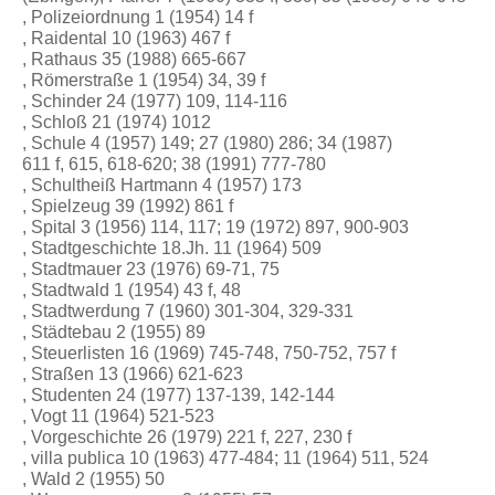
, Polizeiordnung 1 (1954) 14 f
, Raidental 10 (1963) 467 f
, Rathaus 35 (1988) 665-667
, Römerstraße 1 (1954) 34, 39 f
, Schinder 24 (1977) 109, 114-116
, Schloß 21 (1974) 1012
, Schule 4 (1957) 149; 27 (1980) 286; 34 (1987)
611 f, 615, 618-620; 38 (1991) 777-780
, Schultheiß Hartmann 4 (1957) 173
, Spielzeug 39 (1992) 861 f
, Spital 3 (1956) 114, 117; 19 (1972) 897, 900-903
, Stadtgeschichte 18.Jh. 11 (1964) 509
, Stadtmauer 23 (1976) 69-71, 75
, Stadtwald 1 (1954) 43 f, 48
, Stadtwerdung 7 (1960) 301-304, 329-331
, Städtebau 2 (1955) 89
, Steuerlisten 16 (1969) 745-748, 750-752, 757 f
, Straßen 13 (1966) 621-623
, Studenten 24 (1977) 137-139, 142-144
, Vogt 11 (1964) 521-523
, Vorgeschichte 26 (1979) 221 f, 227, 230 f
, villa publica 10 (1963) 477-484; 11 (1964) 511, 524
, Wald 2 (1955) 50