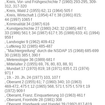
, Kreis, Vor- und Frühgeschichte 7 (1960) 293-295, 309-
312, 317-320
, Kreis, Wald 2 (1955) 62; 11 (1964) 505 f
, Kreis, Wirtschaft 1 (1954) 47 f; 38 (1991) 815;
44 (1997) 1065 f
, Kriminalität 34 (1987) 616
, Kunstgeschichte 27 (1980) 242; 32 (1985) 487 f;
33 (1986) 561 f; 34 (1987) 617 f; 35 (1988) 633; 41 (1994)
959 f
, Landvogtei 9 (1962) 409-412
, Luftkrieg 32 (1985) 485-487
, "Machtergreifung" durch die NSDAP 15 (1968) 685-699
30 (1983) 385 f, 390 f
, Metereologie 36 (1989) 681 f
, Mittelalter 2 (1955) 69, 76, 80, 83, 88, 91
, Mundart 17 (1970) 819; 18 (1971) 835 f; 21 (1974)
971 f
, 19. - 20. Jh. 24 (1977) 103, 107 f
, Oberamt 2 (1955) 61; 7 (1960) 340; 10 (1963)
469-472, 475 f; 12 (1965) 568, 571 f, 575 f, 579 f; 19
(1972) 909 f
, Oberamt, Franz. Einquartierung 10 (1963) 461 f
, Oberamt, Fronhöfe 28 (1981) 308
, Oberamt, Handwerk und Handel 39 (1992) 817-819