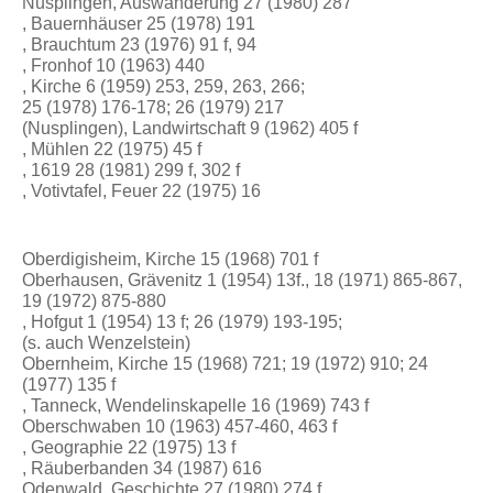
Nusplingen, Auswanderung 27 (1980) 287
, Bauernhäuser 25 (1978) 191
, Brauchtum 23 (1976) 91 f, 94
, Fronhof 10 (1963) 440
, Kirche 6 (1959) 253, 259, 263, 266;
25 (1978) 176-178; 26 (1979) 217
(Nusplingen), Landwirtschaft 9 (1962) 405 f
, Mühlen 22 (1975) 45 f
, 1619 28 (1981) 299 f, 302 f
, Votivtafel, Feuer 22 (1975) 16
Oberdigisheim, Kirche 15 (1968) 701 f
Oberhausen, Grävenitz 1 (1954) 13f., 18 (1971) 865-867,
19 (1972) 875-880
, Hofgut 1 (1954) 13 f; 26 (1979) 193-195;
(s. auch Wenzelstein)
Obernheim, Kirche 15 (1968) 721; 19 (1972) 910; 24
(1977) 135 f
, Tanneck, Wendelinskapelle 16 (1969) 743 f
Oberschwaben 10 (1963) 457-460, 463 f
, Geographie 22 (1975) 13 f
, Räuberbanden 34 (1987) 616
Odenwald, Geschichte 27 (1980) 274 f