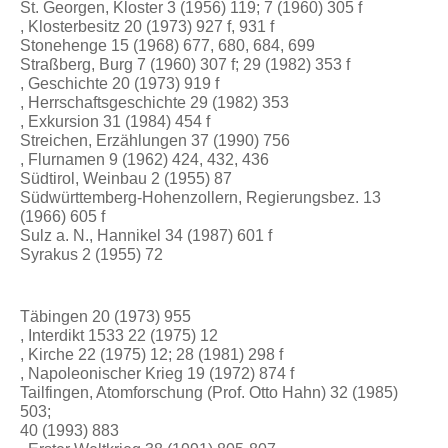
St. Georgen, Kloster 3 (1956) 119; 7 (1960) 305 f
, Klosterbesitz 20 (1973) 927 f, 931 f
Stonehenge 15 (1968) 677, 680, 684, 699
Straßberg, Burg 7 (1960) 307 f; 29 (1982) 353 f
, Geschichte 20 (1973) 919 f
, Herrschaftsgeschichte 29 (1982) 353
, Exkursion 31 (1984) 454 f
Streichen, Erzählungen 37 (1990) 756
, Flurnamen 9 (1962) 424, 432, 436
Südtirol, Weinbau 2 (1955) 87
Südwürttemberg-Hohenzollern, Regierungsbez. 13
(1966) 605 f
Sulz a. N., Hannikel 34 (1987) 601 f
Syrakus 2 (1955) 72
Täbingen 20 (1973) 955
, Interdikt 1533 22 (1975) 12
, Kirche 22 (1975) 12; 28 (1981) 298 f
, Napoleonischer Krieg 19 (1972) 874 f
Tailfingen, Atomforschung (Prof. Otto Hahn) 32 (1985)
503;
40 (1993) 883