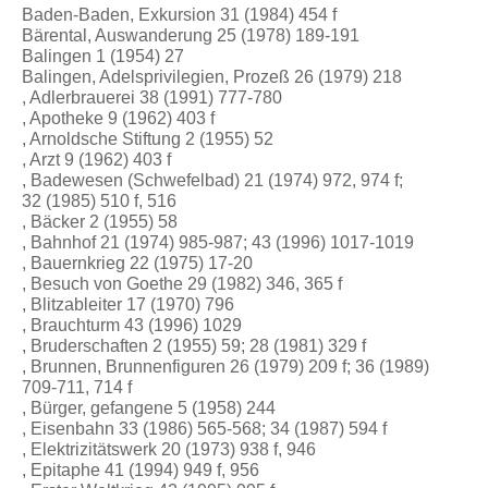
Baden-Baden, Exkursion 31 (1984) 454 f
Bärental, Auswanderung 25 (1978) 189-191
Balingen 1 (1954) 27
Balingen, Adelsprivilegien, Prozeß 26 (1979) 218
, Adlerbrauerei 38 (1991) 777-780
, Apotheke 9 (1962) 403 f
, Arnoldsche Stiftung 2 (1955) 52
, Arzt 9 (1962) 403 f
, Badewesen (Schwefelbad) 21 (1974) 972, 974 f;
32 (1985) 510 f, 516
, Bäcker 2 (1955) 58
, Bahnhof 21 (1974) 985-987; 43 (1996) 1017-1019
, Bauernkrieg 22 (1975) 17-20
, Besuch von Goethe 29 (1982) 346, 365 f
, Blitzableiter 17 (1970) 796
, Brauchturm 43 (1996) 1029
, Bruderschaften 2 (1955) 59; 28 (1981) 329 f
, Brunnen, Brunnenfiguren 26 (1979) 209 f; 36 (1989)
709-711, 714 f
, Bürger, gefangene 5 (1958) 244
, Eisenbahn 33 (1986) 565-568; 34 (1987) 594 f
, Elektrizitätswerk 20 (1973) 938 f, 946
, Epitaphe 41 (1994) 949 f, 956