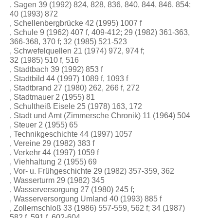
, Sagen 39 (1992) 824, 828, 836, 840, 844, 846, 854;
40 (1993) 872
, Schellenbergbrücke 42 (1995) 1007 f
, Schule 9 (1962) 407 f, 409-412; 29 (1982) 361-363,
366-368, 370 f; 32 (1985) 521-523
, Schwefelquellen 21 (1974) 972, 974 f;
32 (1985) 510 f, 516
, Stadtbach 39 (1992) 853 f
, Stadtbild 44 (1997) 1089 f, 1093 f
, Stadtbrand 27 (1980) 262, 266 f, 272
, Stadtmauer 2 (1955) 81
, Schultheiß Eisele 25 (1978) 163, 172
, Stadt und Amt (Zimmersche Chronik) 11 (1964) 504
, Steuer 2 (1955) 65
, Technikgeschichte 44 (1997) 1057
, Vereine 29 (1982) 383 f
, Verkehr 44 (1997) 1059 f
, Viehhaltung 2 (1955) 69
, Vor- u. Frühgeschichte 29 (1982) 357-359, 362
, Wasserturm 29 (1982) 345
, Wasserversorgung 27 (1980) 245 f;
, Wasserversorgung Umland 40 (1993) 885 f
, Zollernschloß 33 (1986) 557-559, 562 f; 34 (1987)
582 f, 591 f, 602-604