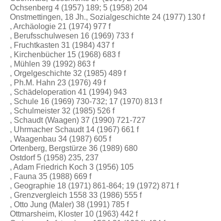
Ochsenberg 4 (1957) 189; 5 (1958) 204
Onstmettingen, 18 Jh., Sozialgeschichte 24 (1977) 130 f
, Archäologie 21 (1974) 977 f
, Berufsschulwesen 16 (1969) 733 f
, Fruchtkasten 31 (1984) 437 f
, Kirchenbücher 15 (1968) 683 f
, Mühlen 39 (1992) 863 f
, Orgelgeschichte 32 (1985) 489 f
, Ph.M. Hahn 23 (1976) 49 f
, Schädeloperation 41 (1994) 943
, Schule 16 (1969) 730-732; 17 (1970) 813 f
, Schulmeister 32 (1985) 526 f
, Schaudt (Waagen) 37 (1990) 721-727
, Uhrmacher Schaudt 14 (1967) 661 f
, Waagenbau 34 (1987) 605 f
Ortenberg, Bergstürze 36 (1989) 680
Ostdorf 5 (1958) 235, 237
, Adam Friedrich Koch 3 (1956) 105
, Fauna 35 (1988) 669 f
, Geographie 18 (1971) 861-864; 19 (1972) 871 f
, Grenzvergleich 1558 33 (1986) 555 f
, Otto Jung (Maler) 38 (1991) 785 f
Ottmarsheim, Kloster 10 (1963) 442 f