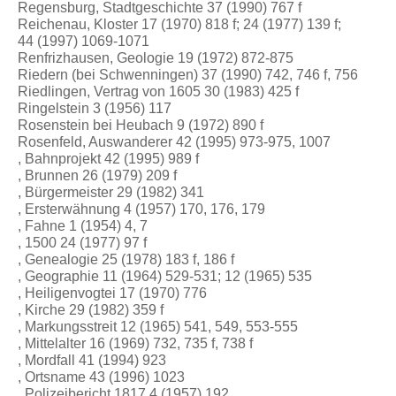
Regensburg, Stadtgeschichte 37 (1990) 767 f
Reichenau, Kloster 17 (1970) 818 f; 24 (1977) 139 f;
44 (1997) 1069-1071
Renfrizhausen, Geologie 19 (1972) 872-875
Riedern (bei Schwenningen) 37 (1990) 742, 746 f, 756
Riedlingen, Vertrag von 1605 30 (1983) 425 f
Ringelstein 3 (1956) 117
Rosenstein bei Heubach 9 (1972) 890 f
Rosenfeld, Auswanderer 42 (1995) 973-975, 1007
, Bahnprojekt 42 (1995) 989 f
, Brunnen 26 (1979) 209 f
, Bürgermeister 29 (1982) 341
, Ersterwähnung 4 (1957) 170, 176, 179
, Fahne 1 (1954) 4, 7
, 1500 24 (1977) 97 f
, Genealogie 25 (1978) 183 f, 186 f
, Geographie 11 (1964) 529-531; 12 (1965) 535
, Heiligenvogtei 17 (1970) 776
, Kirche 29 (1982) 359 f
, Markungsstreit 12 (1965) 541, 549, 553-555
, Mittelalter 16 (1969) 732, 735 f, 738 f
, Mordfall 41 (1994) 923
, Ortsname 43 (1996) 1023
, Polizeibericht 1817 4 (1957) 192