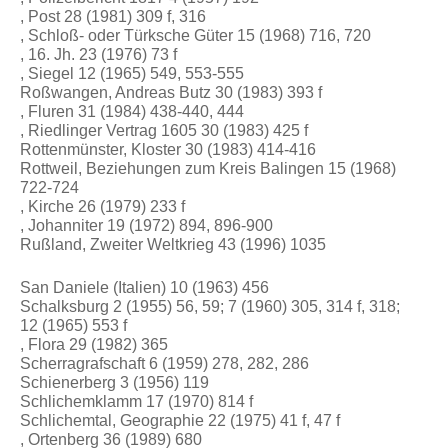
, Post 28 (1981) 309 f, 316
, Schloß- oder Türksche Güter 15 (1968) 716, 720
, 16. Jh. 23 (1976) 73 f
, Siegel 12 (1965) 549, 553-555
Roßwangen, Andreas Butz 30 (1983) 393 f
, Fluren 31 (1984) 438-440, 444
, Riedlinger Vertrag 1605 30 (1983) 425 f
Rottenmünster, Kloster 30 (1983) 414-416
Rottweil, Beziehungen zum Kreis Balingen 15 (1968)
722-724
, Kirche 26 (1979) 233 f
, Johanniter 19 (1972) 894, 896-900
Rußland, Zweiter Weltkrieg 43 (1996) 1035
San Daniele (Italien) 10 (1963) 456
Schalksburg 2 (1955) 56, 59; 7 (1960) 305, 314 f, 318;
12 (1965) 553 f
, Flora 29 (1982) 365
Scherragrafschaft 6 (1959) 278, 282, 286
Schienerberg 3 (1956) 119
Schlichemklamm 17 (1970) 814 f
Schlichemtal, Geographie 22 (1975) 41 f, 47 f
, Ortenberg 36 (1989) 680