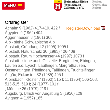
MENU
Ortsregister
Achalm 9 (1962) 417-419, 422 f
Register-Download
Ägypten 9 (1962) 404
Aggenhausen 8 (1961) 368
Alb - siehe Schwäbische Alb
Albstadt, Gründung 42 (1995) 1005 f
Albstadt, Naturschutz 30 (1983) 406-408
Albstadt, Raum Hochwasser 44 (1997) 1073 f
Albstadt - siehe auch Ortsteile: Burgfelden, Ebingen,
Laufen a.d. Eyach, Lautlingen, Margrethausen,
Onstmettingen, Pfeffingen, Tailfingen, Truchtelfingen
Allgäu, Exkursion 32 (1985) 495 f
Alpirsbach, Kloster 7 (1960) 315 f; 11 (1964) 506-508,
513-515, 519 f; 24 (1977) 101 f
, Mönche 26 (1979) 219 f
Augsburg, Ulrich von Augsburg 3 (1956) 129
Avignon 4 (1957) 185