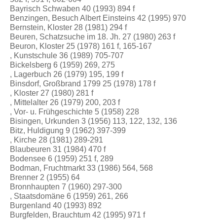
Bayrisch Schwaben 40 (1993) 894 f
Benzingen, Besuch Albert Einsteins 42 (1995) 970
Bernstein, Kloster 28 (1981) 294 f
Beuren, Schatzsuche im 18. Jh. 27 (1980) 263 f
Beuron, Kloster 25 (1978) 161 f, 165-167
, Kunstschule 36 (1989) 705-707
Bickelsberg 6 (1959) 269, 275
, Lagerbuch 26 (1979) 195, 199 f
Binsdorf, Großbrand 1799 25 (1978) 178 f
, Kloster 27 (1980) 281 f
, Mittelalter 26 (1979) 200, 203 f
, Vor- u. Frühgeschichte 5 (1958) 228
Bisingen, Urkunden 3 (1956) 113, 122, 132, 136
Bitz, Huldigung 9 (1962) 397-399
, Kirche 28 (1981) 289-291
Blaubeuren 31 (1984) 470 f
Bodensee 6 (1959) 251 f, 289
Bodman, Fruchtmarkt 33 (1986) 564, 568
Brenner 2 (1955) 64
Bronnhaupten 7 (1960) 297-300
, Staatsdomäne 6 (1959) 261, 266
Burgenland 40 (1993) 892
Burgfelden, Brauchtum 42 (1995) 971 f