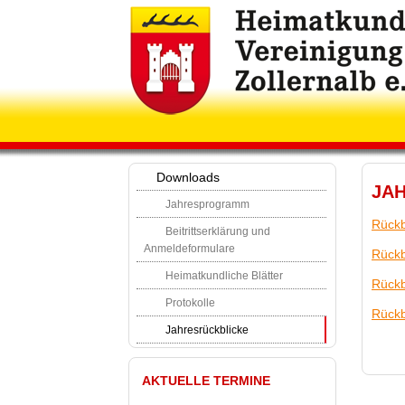
Downloads
JA
Jahresprogramm
Rückb
Beitrittserklärung und
Anmeldeformulare
Rückb
Heimatkundliche Blätter
Rückb
Protokolle
Rückb
Jahresrückblicke
AKTUELLE TERMINE